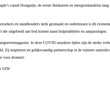
uple’s vanuit Hongarije, de eerste fietskarren en meegroeitandems lang 
zoekers en standhouders sterk gesmaakt en ondertussen is dit eveneme
ma’s die uitgebreid aan bod komen naast hulpmiddelen en aanpassingen.
Kangoeroemagazine. In deze COVID onzekere tijden zijn de sterke verha
eld. Zij inspireren tot gelijkwaardig partnerschap in de ruimere samen
mte voor dromen!
la VZW