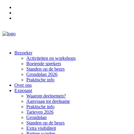
Promomateriaal
Contact
Nieuwsbrief
Bezoeker
Activiteiten en workshops
Boeiende sprekers
Standen op de beurs
Grondplan 2026
Praktische info
Over ons
Exposant
Waarom deelnemen?
Aanvraag tot deelname
Praktische info
Tarieven 2026
Grondplan
Standen op de beurs
Extra visibiliteit
Partner worden